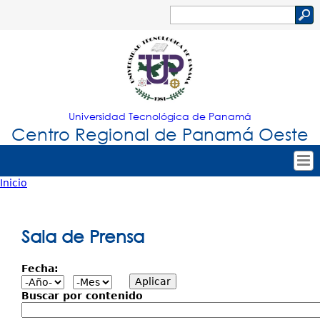
Jump to navigation
Buscar
Formulario
de
búsqueda
Universidad Tecnológica de Panamá
Centro Regional de Panamá Oeste
Inicio
Tropical
Inicio
Usted
Menu
Nuestro Centro
está
Sala de Prensa
Principal
Admisión
aquí
Fecha:
Oferta Académica
Estudiantes
Buscar por contenido