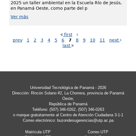
2025 un taller ambiental en la Escuela Río de Jesús,
en Panamá Oeste, como parte del p
Ver más
first
prev
1
2
3
4
5
6
7
8
9
10
11
next
last
Universidad Tecnológica de Panamá - 2026
Dirección: Rincón Solano #2, La Chorrera, provincia de Panamá
Oeste,
República de Panamá
Teléfono: (507) 346-0262, (507) 346-0263
o marque gratuitamente al Centro de Atención Ciudadana 3-1-1
Correo electrónico:
buzondesugerencias@utp.ac.pa
Matrícula UTP
Correo UTP