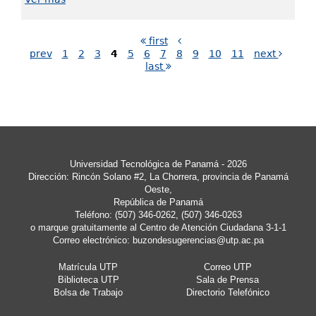
first
prev
1
2
3
4
5
6
7
8
9
10
11
next
last
Universidad Tecnológica de Panamá - 2026
Dirección: Rincón Solano #2, La Chorrera, provincia de Panamá
Oeste,
República de Panamá
Teléfono: (507) 346-0262, (507) 346-0263
o marque gratuitamente al Centro de Atención Ciudadana 3-1-1
Correo electrónico:
buzondesugerencias@utp.ac.pa
Matrícula UTP
Correo UTP
Biblioteca UTP
Sala de Prensa
Bolsa de Trabajo
Directorio Telefónico