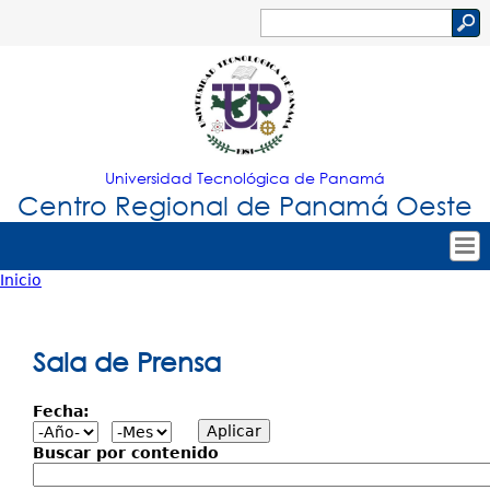
Jump to navigation
Buscar
Formulario
de
búsqueda
Universidad Tecnológica de Panamá
Centro Regional de Panamá Oeste
Inicio
Tropical
Inicio
Usted
Menu
Nuestro Centro
está
Sala de Prensa
Principal
Admisión
aquí
Fecha:
Oferta Académica
Estudiantes
Buscar por contenido