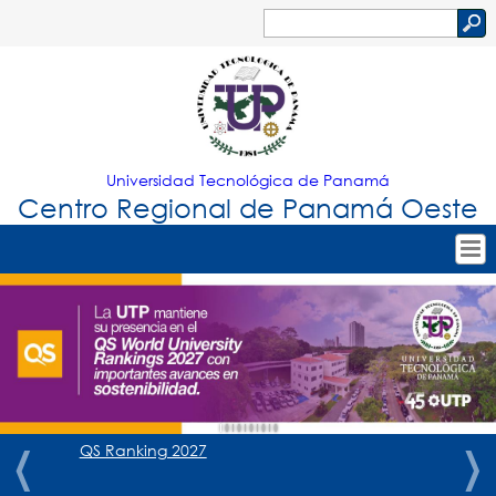
Jump to navigation
Buscar
Formulario
de
búsqueda
Universidad Tecnológica de Panamá
Centro Regional de Panamá Oeste
Tropical
Inicio
Menu
Nuestro Centro
Principal
Admisión
Oferta Académica
QS Ranking 2027
Estudiantes