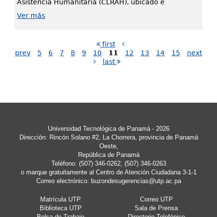
Asistencia Humanitaria (CLRAH), ubicado e
Ver más
first
prev
5
6
7
8
9
10
11
12
13
14
15
next
last
Universidad Tecnológica de Panamá - 2026
Dirección: Rincón Solano #2, La Chorrera, provincia de Panamá
Oeste,
República de Panamá
Teléfono: (507) 346-0262, (507) 346-0263
o marque gratuitamente al Centro de Atención Ciudadana 3-1-1
Correo electrónico:
buzondesugerencias@utp.ac.pa
Matrícula UTP
Correo UTP
Biblioteca UTP
Sala de Prensa
Bolsa de Trabajo
Directorio Telefónico