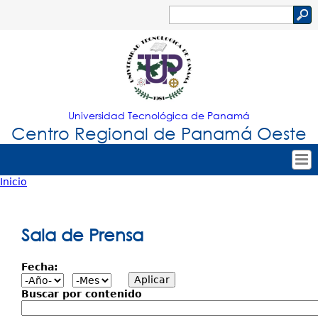
Jump to navigation
Buscar
Formulario
de
búsqueda
Universidad Tecnológica de Panamá
Centro Regional de Panamá Oeste
Inicio
Tropical
Inicio
Usted
Menu
Nuestro Centro
está
Sala de Prensa
Principal
Admisión
aquí
Fecha:
Oferta Académica
Estudiantes
Buscar por contenido