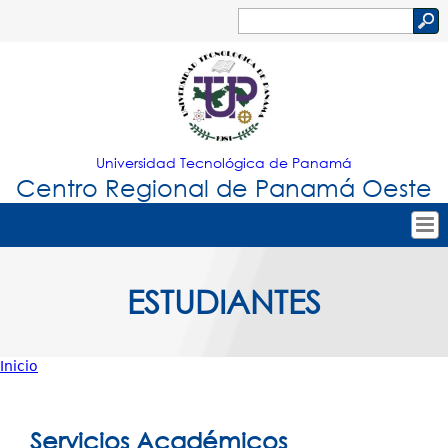
Jump to navigation
Buscar
Formulario
de
búsqueda
Universidad Tecnológica de Panamá
Centro Regional de Panamá Oeste
Tropical
Inicio
ESTUDIANTES
Menu
Nuestro Centro
Principal
Admisión
Inicio
Oferta Académica
Usted
Estudiantes
está
Servicios Académicos