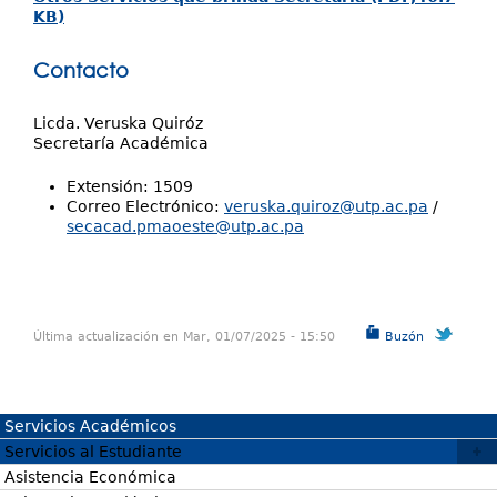
KB)
Contacto
Licda. Veruska Quiróz
Secretaría Académica
Extensión: 1509
Correo Electrónico:
veruska.quiroz@utp.ac.pa
/
secacad.pmaoeste@utp.ac.pa
Última actualización en Mar, 01/07/2025 - 15:50
Buzón
Servicios Académicos
Servicios al Estudiante
Asistencia Económica