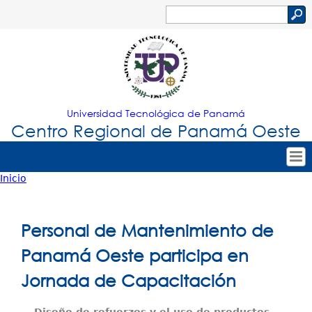
Jump to navigation
Buscar
Formulario
de
búsqueda
Universidad Tecnológica de Panamá
Centro Regional de Panamá Oeste
Inicio
Tropical
Inicio
Usted
Menu
Nuestro Centro
está
Personal de Mantenimiento de
Principal
Admisión
aquí
Panamá Oeste participa en
Oferta Académica
Jornada de Capacitación
Estudiantes