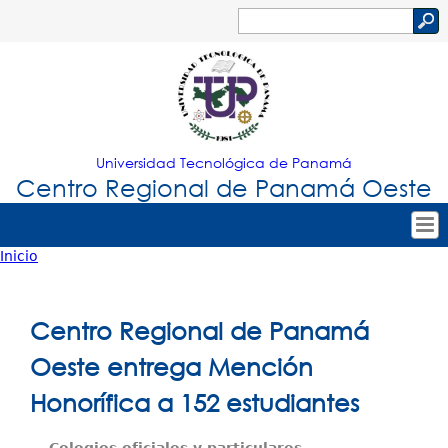
Jump to navigation
Buscar
Formulario
de
búsqueda
Universidad Tecnológica de Panamá
Centro Regional de Panamá Oeste
Inicio
Tropical
Inicio
Usted
Menu
Nuestro Centro
está
Centro Regional de Panamá
Principal
Admisión
aquí
Oeste entrega Mención
Oferta Académica
Honorífica a 152 estudiantes
Estudiantes