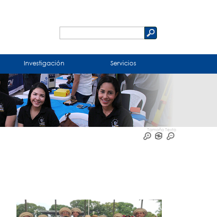
Buscar
Formulario
de
Investigación
Servicios
búsqueda
Tamaño Texto