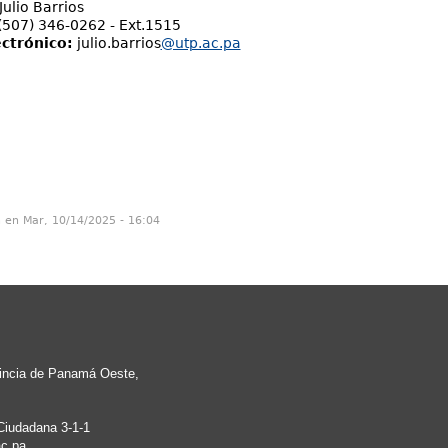
Julio Barrios
(507) 346-0262 - Ext.1515
ctrónico:
julio.barrios
@utp.ac.pa
n en Mar, 10/14/2025 - 16:04
vincia de Panamá Oeste,
Ciudadana 3-1-1
c.pa