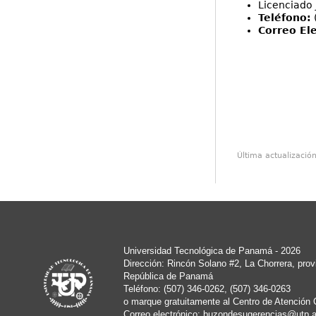
Licenciado 
Teléfono:
Correo Ele
Última actualizació
Universidad Tecnológica de Panamá - 2026
Dirección: Rincón Solano #2, La Chorrera, pro
República de Panamá
Teléfono: (507) 346-0262, (507) 346-0263
o marque gratuitamente al Centro de Atención 
Correo electrónico:
buzondesugerencias@utp.a