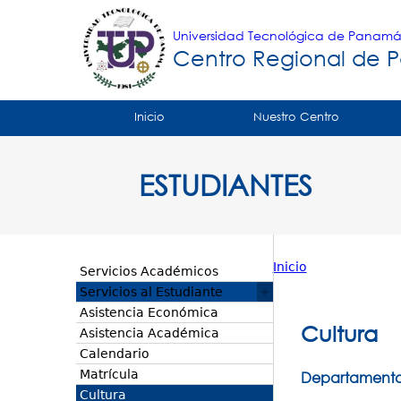
Universidad Tecnológica de Panam
Centro Regional de 
Tropical
Inicio
Nuestro Centro
Menu
ESTUDIANTES
Principal
Inicio
Servicios Académicos
Usted
Servicios al Estudiante
Asistencia Económica
está
Cultura
Asistencia Académica
aquí
Calendario
Matrícula
Departamento
Cultura