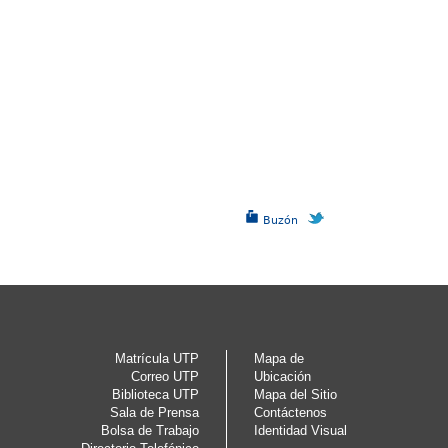
Buzón
Matrícula UTP
Mapa de
Correo UTP
Ubicación
Biblioteca UTP
Mapa del Sitio
Sala de Prensa
Contáctenos
Bolsa de Trabajo
Identidad Visual